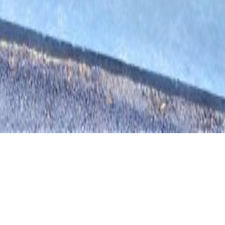
TÜRÜ
AÇIKLAMA
Mimari Proje+Uygulama
Galata Butik Otel Mimari
Proje+Uygulama
YIL
YER